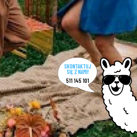
SKONTAKTUJ
SIĘ Z NAMI!
511 145 101