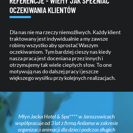
REFERENCJE - WIEMY JAK SPEŁNIAĆ
OCZEKIWANIA KLIENTÓW
Dla nas nie ma rzeczy niemożliwych. Każdy klient
traktowany jest indywidualnie a my zawsze
robimy wszystko aby sprostać Waszym
oczekiwaniom. Tym bardziej cieszy nas kiedy
nasza praca jest doceniana przez innych i
otrzymujemy tak wiele ciepłych słow. To one
motywują nas do dalszej pracy i jeszcze
większego wysiłku przy kolejnych realizacjach.
Młyn Jacka Hotel & Spa**** w Jaroszowicach
współpracuje od 3 lat z firmą Anilama w zakresie
organizacji animacji dla dzieci podczas długich