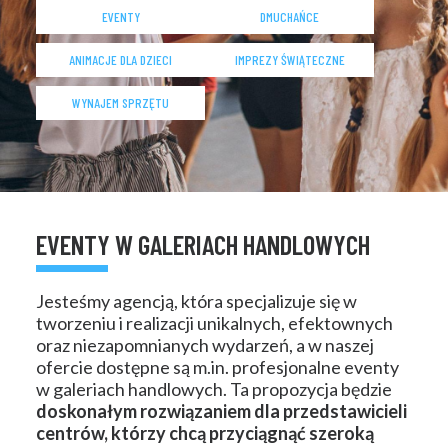
KONTAKT
EVENTY
DMUCHAŃCE
ANIMACJE DLA DZIECI
IMPREZY ŚWIĄTECZNE
WYNAJEM SPRZĘTU
EVENTY W GALERIACH HANDLOWYCH
Jesteśmy agencją, która specjalizuje się w
tworzeniu i realizacji unikalnych, efektownych
oraz niezapomnianych wydarzeń, a w naszej
ofercie dostępne są m.in. profesjonalne eventy
w galeriach handlowych. Ta propozycja będzie
doskonałym rozwiązaniem dla przedstawicieli
centrów, którzy chcą przyciągnąć szeroką