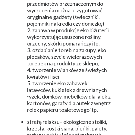
przedmiotów przeznaczonym do
wyrzucenia można przygotować
oryginalne gadżety (świeczniki,
pojemniki na kredki czy doniczkę)
2. zabawa w produkcję eko biżuterii
wykorzystując ususzone rośliny,
orzechy, skórki pomarańczy itp.
3. ozdabianie toreb na zakupy, eko
plecaków, szycie wielorazowych
torebek na produkty ze sklepu,
4. tworzenie wianków ze świeżych
kwiatów i liści
5. tworzenie eko zabawek:
latawców, kukiełek z drewnianych
łyżek, domków, mebelków dla lalek z
kartonów, garaży dla autek z wnętrz
rolek papieru toaletowego itp.
strefę relaksu– ekologiczne stoliki,
krzesła, kostki siana, pieńki, palety,