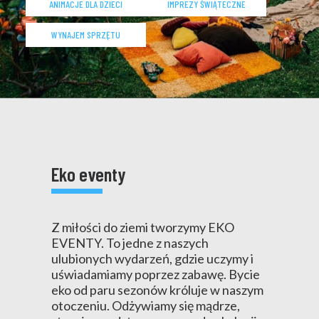
KONTAKT
ANIMACJE DLA DZIECI
IMPREZY ŚWIĄTECZNE
WYNAJEM SPRZĘTU
Eko eventy
Z miłości do ziemi tworzymy EKO
EVENTY. To jedne z naszych
ulubionych wydarzeń, gdzie uczymy i
uświadamiamy poprzez zabawę. Bycie
eko od paru sezonów króluje w naszym
otoczeniu. Odżywiamy się mądrze,