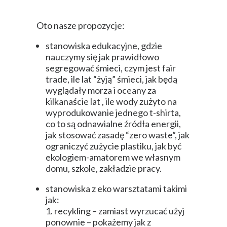
Oto nasze propozycje:
stanowiska edukacyjne, gdzie
nauczymy się jak prawidłowo
segregować śmieci, czym jest fair
trade, ile lat “żyją” śmieci, jak będą
wyglądały morza i oceany za
kilkanaście lat , ile wody zużyto na
wyprodukowanie jednego t-shirta,
co to są odnawialne źródła energii,
jak stosować zasadę “zero waste”, jak
ograniczyć zużycie plastiku, jak być
ekologiem-amatorem we własnym
domu, szkole, zakładzie pracy.
stanowiska z eko warsztatami takimi
jak:
1. recykling – zamiast wyrzucać użyj
ponownie – pokażemy jak z