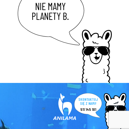
NIE MAMY
PLANETY B.
SKONTAKTUJ
SIĘ Z NAMI!
511 145 101