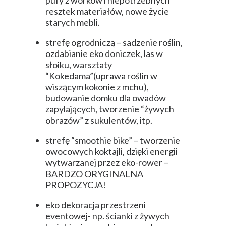
pufy z worków i niepotrzebnych
resztek materiałów, nowe życie
starych mebli.
strefę ogrodniczą – sadzenie roślin,
ozdabianie eko doniczek, las w
słoiku, warsztaty
“Kokedama”(uprawa roślin w
wiszącym kokonie z mchu),
budowanie domku dla owadów
zapylających, tworzenie “żywych
obrazów” z sukulentów, itp.
strefę “smoothie bike” – tworzenie
owocowych koktajli, dzięki energii
wytwarzanej przez eko-rower –
BARDZO ORYGINALNA
PROPOZYCJA!
eko dekoracja przestrzeni
eventowej- np. ścianki z żywych