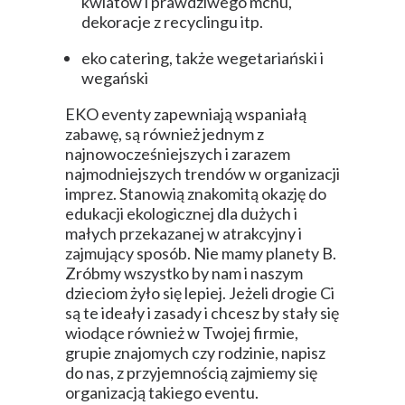
kwiatów i prawdziwego mchu,
dekoracje z recyclingu itp.
eko catering, także wegetariański i
wegański
EKO eventy zapewniają wspaniałą
zabawę, są również jednym z
najnowocześniejszych i zarazem
najmodniejszych trendów w organizacji
imprez. Stanowią znakomitą okazję do
edukacji ekologicznej dla dużych i
małych przekazanej w atrakcyjny i
zajmujący sposób. Nie mamy planety B.
Zróbmy wszystko by nam i naszym
dzieciom żyło się lepiej. Jeżeli drogie Ci
są te ideały i zasady i chcesz by stały się
wiodące również w Twojej firmie,
grupie znajomych czy rodzinie, napisz
do nas, z przyjemnością zajmiemy się
organizacją takiego eventu.